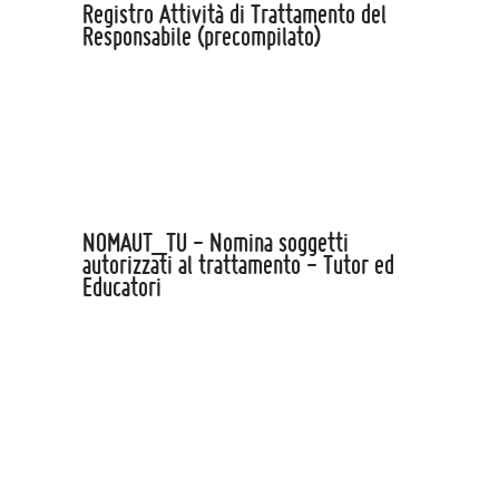
Registro Attività di Trattamento del
Responsabile (precompilato)
NOMAUT_TU - Nomina soggetti
autorizzati al trattamento - Tutor ed
Educatori