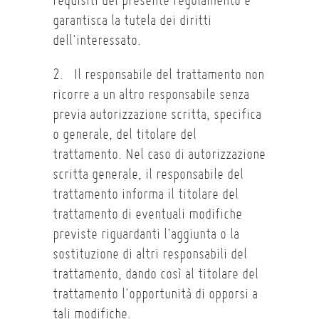
requisiti del presente regolamento e
garantisca la tutela dei diritti
dell'interessato.
2. Il responsabile del trattamento non
ricorre a un altro responsabile senza
previa autorizzazione scritta, specifica
o generale, del titolare del
trattamento. Nel caso di autorizzazione
scritta generale, il responsabile del
trattamento informa il titolare del
trattamento di eventuali modifiche
previste riguardanti l'aggiunta o la
sostituzione di altri responsabili del
trattamento, dando così al titolare del
trattamento l'opportunità di opporsi a
tali modifiche.