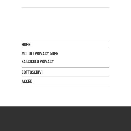
HOME
MODULI PRIVACY GDPR
FASCICOLO PRIVACY
SOTTOSCRIVI
ACCEDI