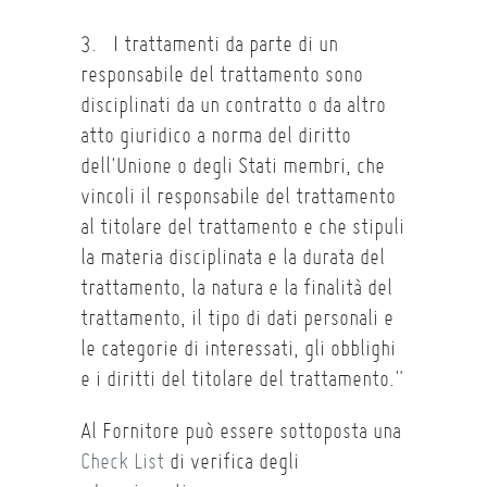
3. I trattamenti da parte di un
responsabile del trattamento sono
disciplinati da un contratto o da altro
atto giuridico a norma del diritto
dell'Unione o degli Stati membri, che
vincoli il responsabile del trattamento
al titolare del trattamento e che stipuli
la materia disciplinata e la durata del
trattamento, la natura e la finalità del
trattamento, il tipo di dati personali e
le categorie di interessati, gli obblighi
e i diritti del titolare del trattamento."
Al Fornitore può essere sottoposta una
Check List
di verifica degli