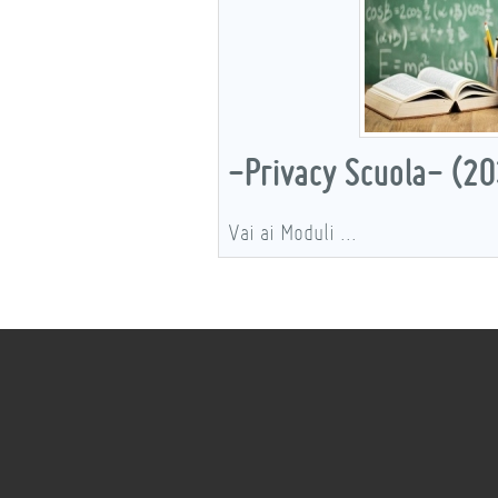
-Privacy Scuola- (20
Vai ai Moduli ...