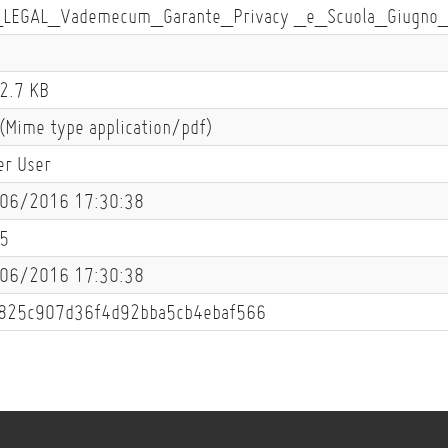
LEGAL_Vademecum_Garante_Privacy _e_Scuola_Giugno_
2.7 KB
 (Mime type application/pdf)
er User
06/2016 17:30:38
5
06/2016 17:30:38
825c907d36f4d92bba5cb4ebaf566