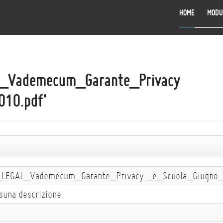
HOME
MODU
_Vademecum_Garante_Privacy
10.pdf'
LEGAL_Vademecum_Garante_Privacy _e_Scuola_Giugno_
suna descrizione